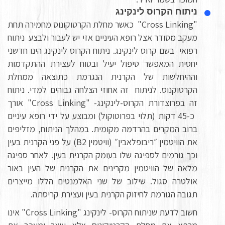
ניתוח הקרוס לינקינג
"Cross Linking" כאשר מחלת הקרטוקונוס מחמירה תחת
מעקב מסודר אצל רופא העיניים אזי יש לעבור ולבצע ניתוח
רפואי בשם קרוס לינקינג. ניתוח הקרוס לינקינג הינו חדשני
יחסית המאפשר טיפול יעיל ובטוח לעצירת ההתקדמות
וההיחלשות של הקרנית הנגרמת כתוצאה ממחלת
הקרטוקנוס. לניתוח זה אחוזי הצלחה גבוהים למדי. ניתוח
זה בפרוצדורת הקרוס-לינקינג- "Cross Linking" אורך
כ-45 דקות (תלוי בפרוטוקול) ומבוצע על ידי רופא עיניים
ברוב המקרים בהרדמה מקומית. במהלך הניתוח, מזליפים
את הוויטמין ״ריבופלאבין״ (וויטמין B2) על פני הקרנית בעין
וכך גורמים לספיגה שלו בעומק הקרנית בעין. לאחר ספיגה
מלאה של הוויטמין מקרינים את הקרנית של העין באור
אולטרה סגול. שילוב של שני האלמנטים הללו מייצרים
תגובה הגורמת לחיזוק הקרנית בעין ועצירת קריסתה.
חשוב לדעת שניתוח הקרוס- לינקינג "Cross Linking" אינו