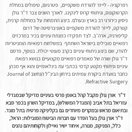
רפרקציה - לייזר להורדת משקפיים, פטרגיום, טיפולים במחלת
הקרטוקונוס, וניתוחי קרוס לינקינג. לאורך השנים צבר ד"ר גולן
ניסיון כירורגי רב בארץ ובעולם. ביצע התמחות על במחלות קרנית,
קטרקט, לייזר להורדת משקפיים באוניברסיטה של דרום
קליפורניה, ארה״ב. לצד תפקידו כמנתח עיניים בכיר במרכזים
רפואיים מובילים בישראל השתתף במשלחות רפואיות הומניטריות
להודו, שם ביצע ניתוחי עיניים בקרב מעוטי יכולת. בנוסף, פרסם
ד"ר גולן שורה של מאמרים רפואיים מקצועיים בנושא רפואת
עיניים וניתוחי מקטע קדמי בכתבי עת בינלאומיים והוא אף מכהן
כחבר בוועדת ביקורת עמיתים בירחון הבינ"ל הנחשב Journal of
Refractive Surgery.
ד"ר אורן גולן מקבל קהל באופן פרטי בעיניים מדיקל שבמגדלי
עזריאל בתל אביב (המגדל המשולש), במדיקל השרון בכפר סבא
ובתיאום מראש ובמקרים מיוחדים גם בקליניקה פרטית בתל מונד.
ד"ר אורן גולן בעל הסדר עם חברות הביטוח המובילות: הראל,
כלל, הפניקס, מנורה, איחוד ישיר ואיילון ולקוחותיהם נהנים