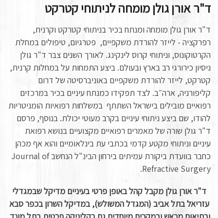
ד"ר אורן גולן מומחה לניתוחי קטרקט
ד"ר אורן גולן מומחה ומנתח בכיר בניתוחי קטרקט וקרנית,
רפרקציה - לייזר להורדת משקפיים, פטרגיום, טיפולים במחלת
הקרטוקונוס, וניתוחי קרוס לינקינג. לאורך השנים צבר ד"ר גולן
ניסיון כירורגי רב בארץ ובעולם. ביצע התמחות על במחלות קרנית,
קטרקט, לייזר להורדת משקפיים באוניברסיטה של דרום
קליפורניה, ארה״ב. לצד תפקידו כמנתח עיניים בכיר במרכזים
רפואיים מובילים בישראל השתתף במשלחות רפואיות הומניטריות
להודו, שם ביצע ניתוחי עיניים בקרב מעוטי יכולת. בנוסף, פרסם
ד"ר גולן שורה של מאמרים רפואיים מקצועיים בנושא רפואת
עיניים וניתוחי מקטע קדמי בכתבי עת בינלאומיים והוא אף מכהן
כחבר בוועדת ביקורת עמיתים בירחון הבינ"ל הנחשב Journal of
Refractive Surgery.
ד"ר אורן גולן מקבל קהל באופן פרטי בעיניים מדיקל שבמגדלי
עזריאל בתל אביב (המגדל המשולש), במדיקל השרון בכפר סבא
ובתיאום מראש ובמקרים מיוחדים גם בקליניקה פרטית בתל מונד.